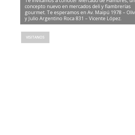
Te invitamos a conocer Mercado de Fiambres, u
concepto nuevo en mercados deli y fiambrerías
gourmet. Te esperamos en Av. Maipú 1978 – Oli
y Julio Argentino Roca 831 – Vicente López.
VISITANOS