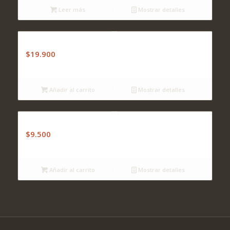
Leer más
Mostrar detalles
Combo 1
$
19.900
Añadir al carrito
Mostrar detalles
Combo 8
$
9.500
Añadir al carrito
Mostrar detalles