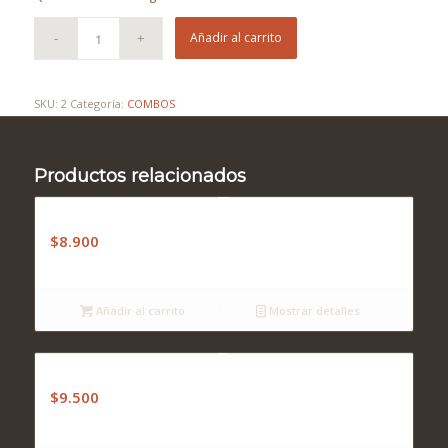
Añadir al carrito
SKU:
2
Categoría:
COMBOS
Productos relacionados
Combo 6
$
8.900
Añadir al carrito
Mostrar detalles
Combo 3
$
9.500